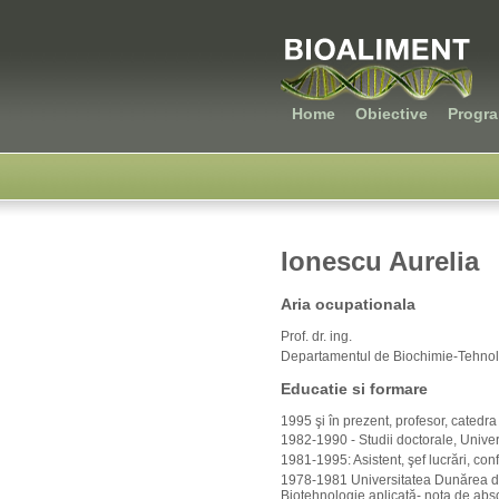
Home
Obiective
Progr
Ionescu Aurelia
Aria ocupationala
Prof. dr. ing.
Departamentul de Biochimie-Tehnol
Educatie si formare
1995 şi în prezent, profesor, catedra
1982-1990 - Studii doctorale, Univer
1981-1995: Asistent, şef lucrări, con
1978-1981 Universitatea Dunărea de J
Biotehnologie aplicată- nota de abso