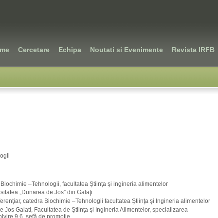
ame
Cercetare
Echipa
Noutati si Evenimente
Revista IRFB
ogii
 Biochimie –Tehnologii, facultatea Ştiinţa şi ingineria alimentelor
sitatea „Dunarea de Jos” din Galaţi
ferenţiar, catedra Biochimie –Tehnologii facultatea Ştiinţa şi Ingineria alimentelor
os Galati, Facultatea de Ştiinţa şi Ingineria Alimentelor, specializarea
lvire 9.6, şefă de promoţie