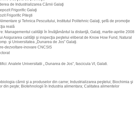
erea de Industrializarea Cărnii Galaţi
pozit Frigorific Galaţi
it Frigorific Piteşti
mentare şi Tehnica Pescuitului, Institutul Politehnic Galaţi, şefă de promoţie
cţia reală
e: Managementul calităţii în învăţământul la distanţă, Galaţi, martie-aprilie 2008
ui Asigurarea calităţii şi inspecţia peştelui eliberat de Know How Fund, Natural
mp. şi Universitatea „Dunarea de Jos” Galaţi.
tare-dezvoltare-inovare CNCSIS
ctorat
ifici: Analele Universitatii „ Dunarea de Jos”, fascicula VI, Galati.
biologia cărnii şi a produselor din carne; Industrializarea peştelui; Biochimia şi
r din peşte; Biotehnologii în Industria alimentara; Calitatea alimentelor