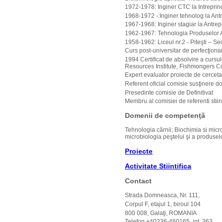
1972-1978: Inginer CTC la Intreprind
1968-1972 -:Inginer tehnolog la Antre
1967-1968: Inginer stagiar la Antrepoz
1962-1967: Tehnologia Produselor Ali
1958-1962: Liceul nr.2 - Piteşti – Se
Curs post-universitar de perfecţionar
1994 Certificat de absolvire a cursul
Resources Institute, Fishmongers Co
Expert evaluator proiecte de cerce
Referent oficial comisie susţinere do
Presedinte comisie de Definitivat
Membru al comisiei de referenti stiint
Domenii de competenţă
Tehnologia cărnii; Biochimia si micro
microbiologia peştelui şi a produselo
Proiecte
Activitate Stiintifica
Contact
Strada Domneasca, Nr. 111,
Corpul F, etajul 1, biroul 104
800 008, Galaţi, ROMANIA
Telefon +40236-460165, int. 363