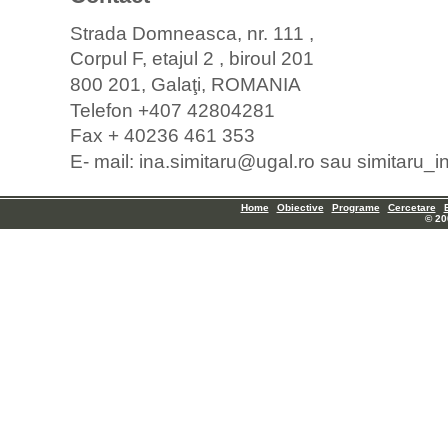
Strada Domneasca, nr. 111 ,
Corpul F, etajul 2 , biroul 201
800 201, Galaţi, ROMANIA
Telefon +407 42804281
Fax + 40236 461 353
E- mail: ina.simitaru@ugal.ro sau simitar
Home
Obiective
Programe
Cercetare
© 20