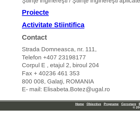
Ştiinţe inginereşti / Ştiinţe inginereşti aplicat
Proiecte
Activitate Stiintifica
Contact
Strada Domneasca, nr. 111,
Telefon +407 23198177
Corpul E , etajul 2, biroul 204
Fax + 40236 461 353
800 008, Galaţi, ROMANIA
E- mail: Elisabeta.Botez@ugal.ro
Home
Obiective
Programe
Cercetare
© 20