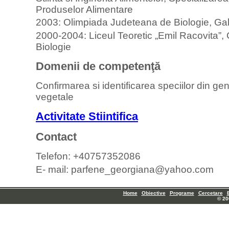
Produselor Alimentare
2003: Olimpiada Judeteana de Biologie, Gal
2000-2004: Liceul Teoretic „Emil Racovita”, G
Biologie
Domenii de competenţă
Confirmarea si identificarea speciilor din ge
vegetale
Activitate Stiintifica
Contact
Telefon: +40757352086
E- mail: parfene_georgiana@yahoo.com
Home
Obiective
Programe
Cercetare
© 20